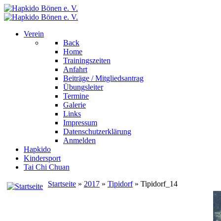
Verein
Back
Home
Trainingszeiten
Anfahrt
Beiträge / Mitgliedsantrag
Übungsleiter
Termine
Galerie
Links
Impressum
Datenschutzerklärung
Anmelden
Hapkido
Kindersport
Tai Chi Chuan
Startseite
»
2017
»
Tipidorf
» Tipidorf_14